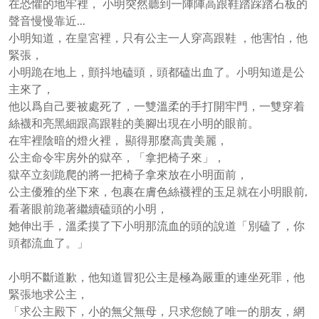
在恐懼的地牢裡， 小明突然聽到一陣陣高跟鞋踏踩踏石板的
聲音慢慢靠近...
小明知道，在皇宮裡，只有公主一人穿高跟鞋 ，他害怕，他
緊張，
小明跪在地上，顫抖地磕頭，頭都磕出血了。小明知道是公
主來了，
他以爲自己要被處死了，一雙溫柔的手打開牢門，一雙穿着
絲襪和亮黑細跟高跟鞋的美腳出現在小明的眼前。
在牢裡陰暗的燈火裡， 顯得那麼高貴美麗，
公主命令牢房外的獄卒，「拿把椅子來」，
獄卒立刻跪爬的將一把椅子拿來放在小明面前，
公主優雅的坐下來，包裹在膚色絲襪裡的玉足就在小明眼前,
看著眼前跪著繼續磕頭的小明，
她伸出手，溫柔摸了下小明那流血的頭的說道「別磕了，你
頭都流血了。」
小明不斷道歉，他知道冒犯公主是極為嚴重的連坐死罪，他
緊張地求公主，
「求公主殿下，小的無父無母，只求您饒了唯一的朋友，網