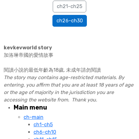
ch21-ch25
ch26-ch30
kevkevworld story
加洛琳帝國的愛情故事
閱讀小說的最低年齡為18歲, 未成年請勿閱讀
The story may contains age-restricted materials. By
entering, you affirm that you are at least 18 years of age
or the age of majority in the jurisdiction you are
accessing the website from. Thank you.
Main menu
ch-main
ch1-ch5
ch6-ch10