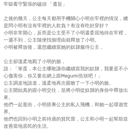
牢獄看守緊張的磕頭 「遵旨」
之後的幾天，公主每天都用手機關心小明在牢裡的情況，總
是問小明有沒有牢裡的人欺負？有沒有吃好穿好？
小明非常開心，反而是公主受不了小明還委屈地待在牢裡，
一週不到，公主隨便找個理由就釋放了小明。
小明被釋放後，還想繼續當她的奴隸服侍公主，
公主卻溫柔地戳了小明的臉，
說：「笨蛋，本公主哪敢讓你繼續當我的奴隸，我要是不小
心傷害你，你又要在網上跟Megumi告狀吧！」
公主調皮地說道，溫柔地再次親吻了一下小明的臉。
公主開始真的跟小明交往，並將小明從奴隸的身份中釋放出
來。
他們一起逛街，小明搭乘公主的私人飛機，和她一起環遊世
界。
他們也回到小明之前待過的貧民窟，公主和小明一起幫助並
改善當地居民的生活。