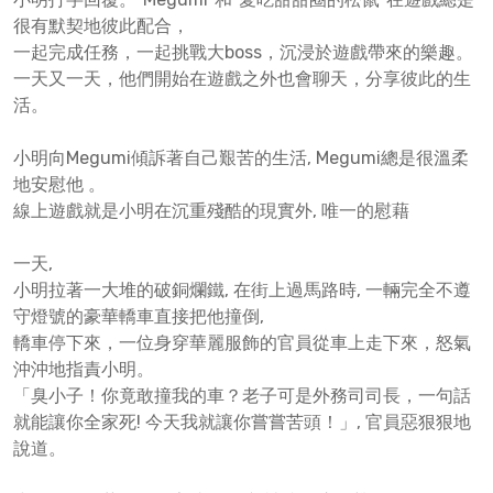
很有默契地彼此配合，
一起完成任務，一起挑戰大boss，沉浸於遊戲帶來的樂趣。
一天又一天，他們開始在遊戲之外也會聊天，分享彼此的生
活。
小明向Megumi傾訴著自己艱苦的生活, Megumi總是很溫柔
地安慰他 。
線上遊戲就是小明在沉重殘酷的現實外, 唯一的慰藉
一天,
小明拉著一大堆的破銅爛鐵, 在街上過馬路時, 一輛完全不遵
守燈號的豪華轎車直接把他撞倒,
轎車停下來，一位身穿華麗服飾的官員從車上走下來，怒氣
沖沖地指責小明。
「臭小子！你竟敢撞我的車？老子可是外務司司長，一句話
就能讓你全家死! 今天我就讓你嘗嘗苦頭！」, 官員惡狠狠地
說道。