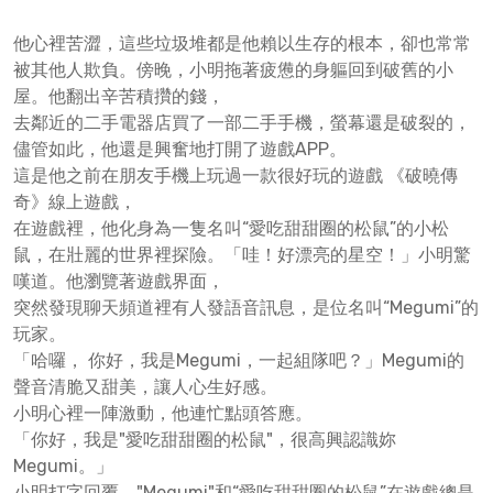
他心裡苦澀，這些垃圾堆都是他賴以生存的根本，卻也常常
被其他人欺負。傍晚，小明拖著疲憊的身軀回到破舊的小
屋。他翻出辛苦積攢的錢，
去鄰近的二手電器店買了一部二手手機，螢幕還是破裂的，
儘管如此，他還是興奮地打開了遊戲APP。
這是他之前在朋友手機上玩過一款很好玩的遊戲 《破曉傳
奇》線上遊戲，
在遊戲裡，他化身為一隻名叫“愛吃甜甜圈的松鼠”的小松
鼠，在壯麗的世界裡探險。「哇！好漂亮的星空！」小明驚
嘆道。他瀏覽著遊戲界面，
突然發現聊天頻道裡有人發語音訊息，是位名叫“Megumi”的
玩家。
「哈囉， 你好，我是Megumi，一起組隊吧？」Megumi的
聲音清脆又甜美，讓人心生好感。
小明心裡一陣激動，他連忙點頭答應。
「你好，我是"愛吃甜甜圈的松鼠"，很高興認識妳
Megumi。」
小明打字回覆。"Megumi"和“愛吃甜甜圈的松鼠”在遊戲總是