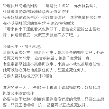
管理員只簡短的回應，「這是公主御旨， 你要抗旨嗎?」
奴隸總管驚恐的跪地磕頭表示依定遵守，
接著奴隸總管來告訴小明趕快準備好， 進宮準備伺候公主，
在小明要離開訓練集中營時 總管搖搖頭說
「看來你小子運氣看來也到頭了，竟然被分配給公主當奴
隸，你這種程度，大概三天就差不多了吧。」
帝國公主 -- 加洛琳.惠
這個大帝國公主，她名叫小惠，是老皇帝的獨生女兒，外表
美麗又甜美可愛， 高貴的氣質，集萬千寵愛於一身。
老皇帝很早就讓小惠參與政事，小惠自小就也很驕縱任性，
她可以隨心所欲地處罰任何人，甚至處死任何人。
每個人都對她極度崇拜和懼怕
進宮的第一天，小明脖子上被綁上奴隸頸環後，奴隸頸環可
以讓公主隨意操作，
必要時給予奴隸小到麻痺重到癱瘓程度的電擊，只要公主想
要，只要玉指輕輕一按， 甚至可以直接處死奴隸，