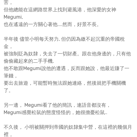
苦，
但他總能在這網路世界上找到避風港，他深愛的女神
Megumi,
也在遙遠的一方關心著他....然而，好景不長。
半年後 儘管小明每天努力, 但仍因為繳不起沉重的帝國稅
金，
被強制貶為奴隸，失去了一切財產。跟在他身邊的，只有他
偷偷藏起來的二手手機,
他不敢跟Megumi說他的遭遇，反而跟她說，他最近賺了一
筆錢，
要出去旅遊，可能暫時無法跟她連絡，然後就把手機關機
了。
另一邊， Megumi看了他的簡訊，連語音都沒有，
Megumi感覺松鼠的態度怪怪的，她很擔憂松鼠..
不久後， 小明被關押到帝國的奴隸集中營，在這裡的幾個月
裡，