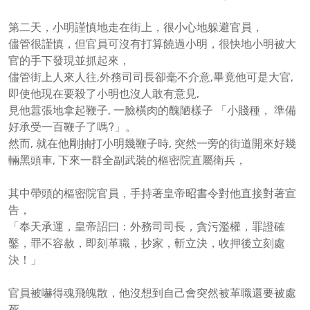
第二天，小明謹慎地走在街上，很小心地躲避官員，
儘管很謹慎，但官員可沒有打算饒過小明，很快地小明被大
官的手下發現並抓起來，
儘管街上人來人往,外務司司長卻毫不介意,畢竟他可是大官,
即使他現在要殺了小明也沒人敢有意見,
見他囂張地拿起鞭子, 一臉橫肉的醜陋樣子 「小賤種， 準備
好承受一百鞭子了嗎?」。
然而, 就在他剛抽打小明幾鞭子時, 突然一旁的街道開來好幾
輛黑頭車, 下來一群全副武裝的樞密院直屬衛兵，
其中帶頭的樞密院官員，手持著皇帝昭書令對他直接對著宣
告，
「奉天承運，皇帝詔曰：外務司司長，貪污濫權，罪證確
鑿，罪不容赦，即刻革職，抄家，斬立決，收押後立刻處
決！」
官員被嚇得魂飛魄散，他沒想到自己會突然被革職還要被處
死。