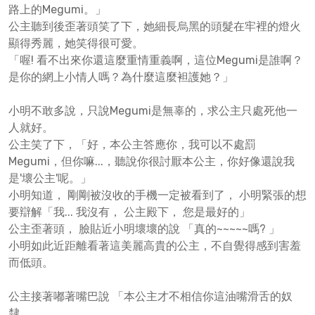
路上的Megumi。」
公主聽到後歪著頭笑了下，她細長烏黑的頭髮在牢裡的燈火
顯得秀麗，她笑得很可愛。
「喔! 看不出來你還這麼重情重義啊，這位Megumi是誰啊？
是你的網上小情人嗎？為什麼這麼袒護她？」
小明不敢多說，只說Megumi是無辜的，求公主只處死他一
人就好。
公主笑了下，「好，本公主答應你，我可以不處罰
Megumi，但你嘛...，聽說你很討厭本公主，你好像還說我
是'壞公主'呢。」
小明知道， 剛剛被沒收的手機一定被看到了， 小明緊張的想
要辯解「我... 我沒有， 公主殿下， 您是最好的」
公主歪著頭， 臉貼近小明壞壞的說 「真的~~~~~嗎? 」
小明如此近距離看著這美麗高貴的公主，不自覺得感到害羞
而低頭。
公主接著嘟著嘴巴說 「本公主才不相信你這油嘴滑舌的奴
隸，