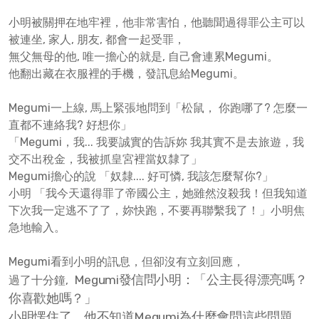
小明被關押在地牢裡，他非常害怕，他聽聞過得罪公主可以
被連坐, 家人, 朋友, 都會一起受罪，
無父無母的他, 唯一擔心的就是, 自己會連累Megumi。
他翻出藏在衣服裡的手機，發訊息給Megumi。
Megumi一上線, 馬上緊張地問到「松鼠， 你跑哪了? 怎麼一
直都不連絡我? 好想你」
「Megumi，我... 我要誠實的告訴妳 我其實不是去旅遊，我
交不出稅金，我被抓皇宮裡當奴隸了」
Megumi擔心的說 「奴隸.... 好可憐, 我該怎麼幫你?」
小明 「我今天還得罪了帝國公主，她雖然沒殺我！但我知道
下次我一定逃不了了，妳快跑，不要再聯繫我了！」小明焦
急地輸入。
Megumi看到小明的訊息，但卻沒有立刻回應，
Megumi發信問小明：
「公主長得漂亮嗎？
過了十分鐘,
你喜歡她嗎？」
小明愣住了，他不知道Megumi為什麼會問這些問題。