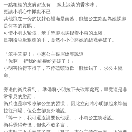
一點粗糙的皮膚都沒有， 腳上淡淡的香水味，
更讓小明心中悸動不已，
其他跪在一旁的奴隸心裡滿是羨慕，能被公主欽點為她揉腳
是何等的賞賜，
可惜小明太緊張，笨手笨腳地揉捏着小惠的玉腳，
長期撿垃圾粗糙的手，竟然不小心將她的絲襪弄破了。
「笨手笨腳！」小惠公主皺眉嬌聲說道，
「你啊， 把我的絲襪給弄破了！」
小明害怕得不得了，不停磕頭道歉「賤奴錯了， 求公主饒
命」
旁邊的衛兵看到， 準備將小明拉下去砍頭處死，畢竟這是非
常常見的懲罰，
衛兵也是非常瞭解公主的習慣， 因此立刻將小明抓起來準備
拉往刑場，但公主卻意外地說。
「等一下，我可還沒說要殺他呢。」小惠公主笑著說。
衛兵覺得奇怪，但也不敢多言，
小惠吐了下舌頭笑了笑，「算了，本公主饒你一次， 下次要