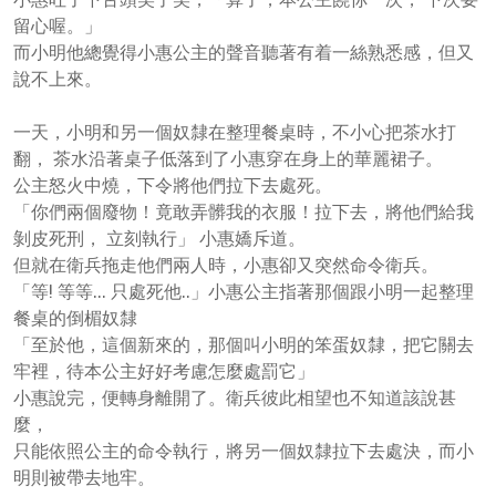
留心喔。」
而小明他總覺得小惠公主的聲音聽著有着一絲熟悉感，但又
說不上來。
一天，小明和另一個奴隸在整理餐桌時，不小心把茶水打
翻， 茶水沿著桌子低落到了小惠穿在身上的華麗裙子。
公主怒火中燒，下令將他們拉下去處死。
「你們兩個廢物！竟敢弄髒我的衣服！拉下去，將他們給我
剝皮死刑， 立刻執行」 小惠嬌斥道。
但就在衛兵拖走他們兩人時，小惠卻又突然命令衛兵。
「等! 等等... 只處死他..」小惠公主指著那個跟小明一起整理
餐桌的倒楣奴隸
「至於他，這個新來的，那個叫小明的笨蛋奴隸，把它關去
牢裡，待本公主好好考慮怎麼處罰它」
小惠說完，便轉身離開了。衛兵彼此相望也不知道該說甚
麼，
只能依照公主的命令執行，將另一個奴隸拉下去處決，而小
明則被帶去地牢。