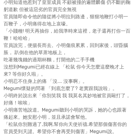
小明知道他惹到了皇室成員 不顧被撞的遍體麟傷 仍不斷的鞠
躬道歉 但被這惡劣的官員完全無視
官員隨即命令他的隨從將小明拉到路邊，狠狠地鞭打小明一
百鞭子，小明痛得在地上哀嚎。
「小賤種! 明天再抽你，給我準時來這裡，老子還再打你一百
鞭！哈哈哈」
官員說完，便揚長而去。小明傷痕累累，回到家後，頭昏腦
脹， 趴倒在他的草蓆地板上，
吃著幾塊錢的過期杯麵，打開他的二手手機
沒想到Megumi已經在線上 「松鼠 你今天怎麼這麼晚才上
來? 等你好久啦」。
小明忍不住身上的痛 「沒.... 沒事啊」。
Megumi懷疑的問著 「到底怎麼了? 老實跟我說啦」。
小明終於說出來「你別笑我 我 我莫名其妙地被官員毆打了，
好痛！唉唉」
小明痛苦地說道。Megumi聽到小明的哭訴，她的心也跟著
痛起來。她安慰小明，並且承諾會幫他。
「松鼠你別難過了,我啊,幫你向天使祈禱,希望那個傷害你的
官員受到天譴。希望你不會再受到傷害」Megumi說。