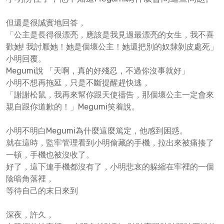
但還是很誠實地回答，
「公主是長得很漂亮，應該是我見過最漂亮的女生，我不喜
歡她! 我討厭她！她是個壞公主！她還把別的奴隸剝皮處死」
小明回覆。
Megumi說 「天啊，真的好殘忍，不過你沒事就好」
小明不想再拖延，只是不斷提醒趕快逃，
「謝謝松鼠，我再來幫你跟天使禱告，那個壞公主一定會來
親自跟你道歉的！」Megumi笑着說。
小明不明白Megumi為什麼這麼篤定，他感到困惑。
就在這時，監牢管理看到小明偷藏的手機，拉出來被痛揍了
一頓，手機也被沒收了。
好了，這下連手機都沒有了，小明悲哀的躲縮在牢裡的一個
陰暗角落裡，
等待自己的末日來到
深夜，許久，