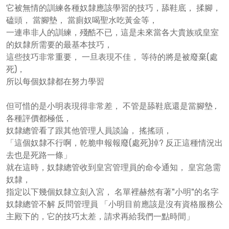
它被無情的訓練各種奴隸應該學習的技巧，舔鞋底， 揉腳，
磕頭， 當腳墊， 當廁奴喝聖水吃黃金等，
一連串非人的訓練，殘酷不已，這是未來當各大貴族或皇室
的奴隸所需要的最基本技巧，
這些技巧非常重要， 一旦表現不佳， 等待的將是被廢棄(處
死)，
所以每個奴隸都在努力學習
但可惜的是小明表現得非常差， 不管是舔鞋底還是當腳墊 ,
各種評價都極低，
奴隸總管看了跟其他管理人員談論， 搖搖頭，
「這個奴隸不行啊，乾脆申報報廢(處死)掉? 反正這種情況出
去也是死路一條」
就在這時，奴隸總管收到皇宮管理員的命令通知， 皇宮急需
奴隸，
指定以下幾個奴隸立刻入宮， 名單裡赫然有著"小明"的名字
奴隸總管不解 反問管理員 「小明目前應該是沒有資格服務公
主殿下的，它的技巧太差，請求再給我們一點時間」