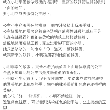
就在小明準備被做最後的培訓時，皇宮的奴隸管理員就收到
上面的通知，
要小明立刻去服侍公主殿下。
公主小惠穿著黑色的禮服， 躺在沙發椅上玩著手機，
公主慵懶地伸展著穿着膚色透明超薄彈性絲襪的纖細玉足，
包裹在絲襪裡的腳趾在柔軟的地毯上輕輕點觸着，
舒服地翹著這雙玉腳，完全沒看腳下面的小明，
她只是淡淡的一句命令「你... 過來， 幫我揉腳」
就讓新來的奴隸， 小明跪爬著到她面前揉腳。
小明非常的緊張， 完全不敢抬頭偷看上面這位尊貴的公主，
全然不知道此刻公主卻是笑臉盈盈的看著他，
小明從小生活貧困， 沒有女性朋友， 更從未見眼前的絲襪，
他緊張地伸出粗糙的手， 顫抖的揉著眼前那包裹在絲襪裡的
美腳，
他心想「好......好漂亮」， 小明不禁臉紅一片，
透過膚色絲襪， 可以看到淡粉紅色的指甲油，公主柔嫩的玉
腳，