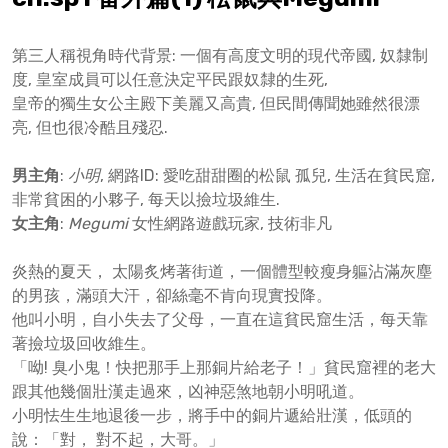
第三人稱視角時代背景: 一個有高度文明的現代帝國, 奴隸制
度, 皇室成員可以任意決定平民跟奴隸的生死,
皇帝的獨生女公主殿下美麗又高貴, 但民間傳聞她雖然很漂
亮, 但也很冷酷且殘忍.
男主角
:
小明
, 網路ID: 愛吃甜甜圈的松鼠 孤兒, 生活在貧民窟,
非常貧困的小夥子, 每天以撿垃圾維生.
女主角
:
Megumi
女性網路遊戲玩家, 技術非凡
炎熱的夏天， 太陽炙烤著街道，一個體型較瘦身軀沾滿灰塵
的男孩，滿頭大汗，卻絲毫不肯向現實投降。
他叫小明，自小失去了父母，一直在這貧民窟生活，每天靠
著撿垃圾回收維生。
「呦! 臭小鬼！快把那手上那銅片給老子！」貧民窟裡的老大
跟其他幾個壯漢走過來，凶神惡煞地朝小明吼道。
小明怯生生地退後一步，將手中的銅片遞給壯漢，低頭的
說：「對， 對不起，大哥。」