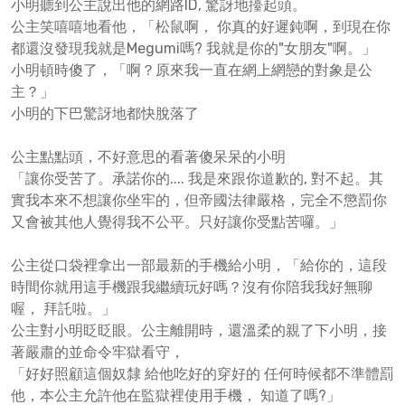
小明聽到公主說出他的網路ID, 驚訝地擡起頭。
公主笑嘻嘻地看他，「松鼠啊， 你真的好遲鈍啊，到現在你
都還沒發現我就是Megumi嗎? 我就是你的"女朋友"啊。」
小明頓時傻了，「啊？原來我一直在網上網戀的對象是公
主？」
小明的下巴驚訝地都快脫落了
公主點點頭，不好意思的看著傻呆呆的小明
「讓你受苦了。承諾你的.... 我是來跟你道歉的, 對不起。其
實我本來不想讓你坐牢的，但帝國法律嚴格，完全不懲罰你
又會被其他人覺得我不公平。只好讓你受點苦囉。」
公主從口袋裡拿出一部最新的手機給小明，「給你的，這段
時間你就用這手機跟我繼續玩好嗎？沒有你陪我我好無聊
喔， 拜託啦。」
公主對小明眨眨眼。公主離開時，還溫柔的親了下小明，接
著嚴肅的並命令牢獄看守，
「好好照顧這個奴隸 給他吃好的穿好的 任何時候都不準體罰
他，本公主允許他在監獄裡使用手機， 知道了嗎?」