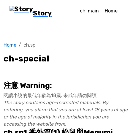
ch-main
Home
Story
Home
ch.sp
ch-special
注意 Warning:
閱讀小說的最低年齡為18歲, 未成年請勿閱讀
The story contains age-restricted materials. By
entering, you affirm that you are at least 18 years of age
or the age of majority in the jurisdiction you are
accessing the website from.
ch.sp1 番外篇(1) 松鼠與Megumi