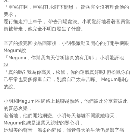
「臣冤枉啊，臣冤枉! 求陛下開恩 」 衛兵完全沒有理會他的
哭求，
逕行拖走押上車子， 帶去刑場處決。小明驚訝地看著官員當
街被帶走，他完全不明白發生了什麼。
辛苦的搬完回收品回家後，小明很激動又開心的打開手機跟
Megumi說
「Megumi，你幫我向天使祈禱真的有用耶 」小明驚訝地
說。
「真的嗎? 我為你高興，松鼠，你的運氣真好呢! 但松鼠你自
己平常也要多保重自己，別讓自己太辛苦囉」 Megumi關心
的說。
小明和Megumi在網路上越聊越熱絡，他們彼此分享着彼此
的喜怒哀樂，
漸漸地，他們開始網戀。小明每天都離不開跟她聊天，
Megumi也總是溫柔又親密的關心明，
她甜美的聲音，溫柔的問候，儘管每天的生活仍是艱辛痛