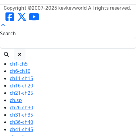
Copyright ©2007-2025 kevkevworld All rights reserved.
Search
ch1-ch5
ch6-ch10
ch11-ch15
ch16-ch20
ch21-ch25
ch.sp
ch26-ch30
ch31-ch35
ch36-ch40
ch41-ch45